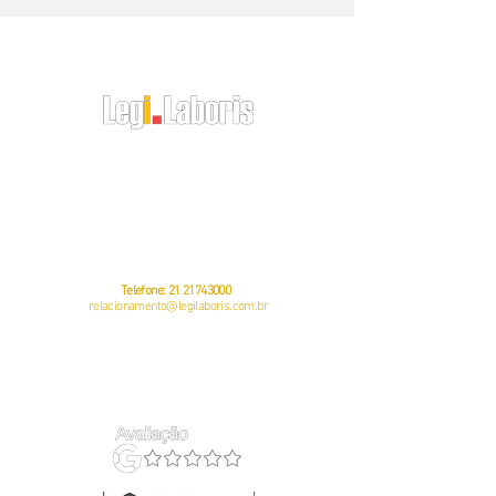
O RH do Empregador Doméstico
CNPJ:
23381505
/0001-49
Av. Pastor Martin Luther King Jr, 126 – Sala 812 – Offices 3000 -
Rio
de Janeiro – RJ
CEP:
20760-005
Telefone:
21 21743000
relacionamento@legilaboris.com.br
auditoria do eSocial
política de privacidade
regularização do eSocial
termos de uso
gestão de empregados
quem somos