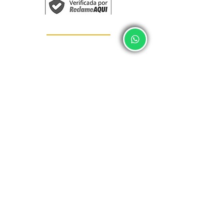
Fale Conosco	
Nome
*
Telefone
*
Email
*
Mensagem
*