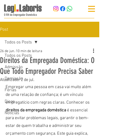
O RH do Empregador Doméstico
Post
Todos os Posts
26 de jun.
10 min de leitura
Todos os Posts
Direitos da Empregada Doméstica: O
Admissão
Que Todo Empregador Precisa Saber
Demissão
Atualizado:
2 de jul.
Empregar uma pessoa em casa vai muito além 
Férias
de uma relação de confiança; é um vínculo 
Dicas
empregatício com regras claras. Conhecer os 
direitos da empregada doméstica
 é essencial 
Notícias
para evitar problemas legais, garantir o bem-
estar de quem trabalha e administrar seu 
orçamento com segurança. Este guia explica, 