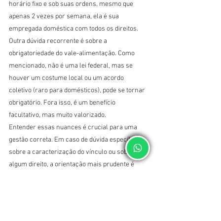
horário fixo e sob suas ordens, mesmo que 
apenas 2 vezes por semana, ela é sua 
empregada doméstica com todos os direitos. 
Outra dúvida recorrente é sobre a 
obrigatoriedade do vale-alimentação. Como 
mencionado, não é uma lei federal, mas se 
houver um costume local ou um acordo 
coletivo (raro para domésticos), pode se tornar 
obrigatório. Fora isso, é um benefício 
facultativo, mas muito valorizado.
Entender essas nuances é crucial para uma 
gestão correta. Em caso de dúvida específica 
sobre a caracterização do vínculo ou sobre 
algum direito, a orientação mais prudente é 
buscar orientação profissional. A complexidade 
das relações de trabalho muitas vezes exige 
uma análise caso a caso, e investir em uma 
assessoria trabalhista especializada como a 