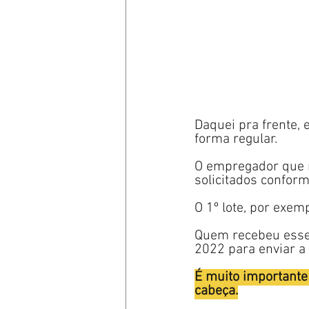
Daquei pra frente, 
forma regular.
O empregador que 
solicitados confor
O 1º lote, por exemp
Quem recebeu esse p
2022 para enviar a
É muito importante
cabeça.