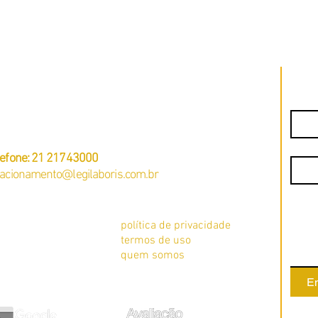
Doméstico em SP: Valor Atualizado e
domést
Obrigações.
prepar
PJ: 23381505/0001-49
. Pastor Martin Luther King Jr, 126 – Sala 812 –
Nome
fices 3000 -
Rio de Janeiro – RJ
CEP: 20760-005
Email
lefone: 21 21743000
lacionamento@legilaboris.com.br
Mens
o de empregados
política de privacidade
erviços
termos de uso
quem somos
En