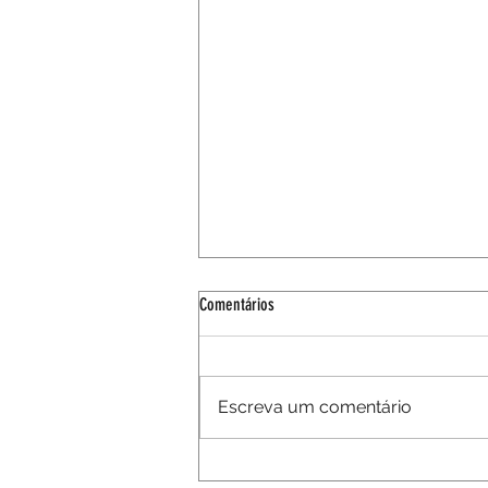
Comentários
Escreva um comentário
Empregada doméstica tem direito a folga