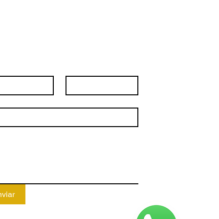
ico: o que muda e como se
ar?
Fale Conosco	
*
Telefone
*
*
agem
*
viar