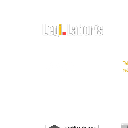
nos dias de jogo?
CN
Av
O RH do Empregador Doméstico
Of
Te
re
auditoria do eSocial
demissã
regularização do eSocial
outros s
gestão de empregados
blog