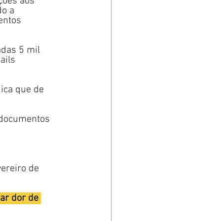
ções aos 
o a 
entos 
das 5 mil 
ails 
dica que de 
 documentos 
ereiro de 
ar dor de 