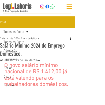
O RH do Empregador Doméstico
Post
Todos os Posts
2 de jan. de 2024
2 min de leitura
Todos os Posts
Salário Mínimo 2024 do Emprego
Admissão
Doméstico.
Demissão
Atualizado:
19 de jan. de 2024
O novo salário mínimo 
Férias
nacional de R$ 1.412,00 já 
Dicas
está valendo para os 
trabalhadores domésticos.
Notícias