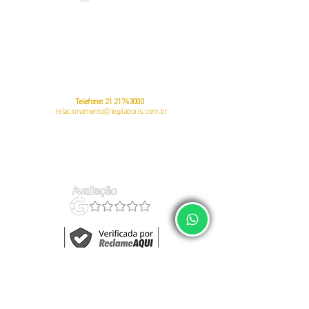
O RH do Empregador Doméstico
CNPJ:
23381505
/0001-49
Av. Pastor Martin Luther King Jr, 126 – Sala 812 – Offices 3000 -
Rio
de Janeiro – RJ
CEP:
20760-005
Telefone:
21 21743000
relacionamento@legilaboris.com.br
auditoria do eSocial
política de privacidade
regularização do eSocial
termos de uso
gestão de empregados
quem somos