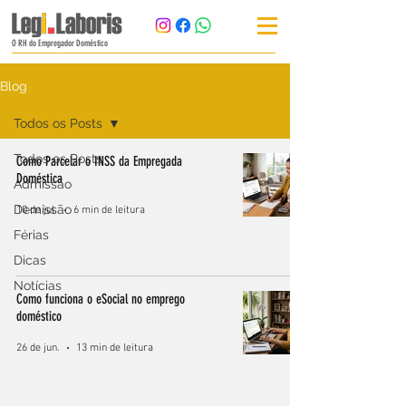
O RH do Empregador Doméstico
Blog
Todos os Posts
Todos os Posts
Como Parcelar o INSS da Empregada
Doméstica
Admissão
Demissão
10 de jul.
6 min de leitura
Férias
Dicas
Notícias
Como funciona o eSocial no emprego
doméstico
26 de jun.
13 min de leitura