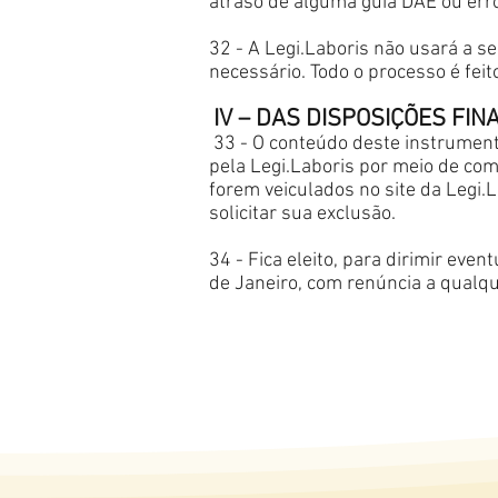
atraso de alguma guia DAE ou erro
32 - A Legi.Laboris não usará a s
necessário. Todo o processo é fei
IV – DAS DISPOSIÇÕES FINA
33 - O conteúdo deste instrumento
pela Legi.Laboris por meio de co
forem veiculados no site da Legi
solicitar sua exclusão.
34 - Fica eleito, para dirimir even
de Janeiro, com renúncia a qualque