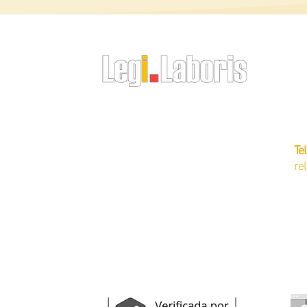
CN
Av
O RH do Empregador Doméstico
Of
Te
re
auditoria do eSocial
demissã
regularização do eSocial
outros s
gestão de empregados
blog