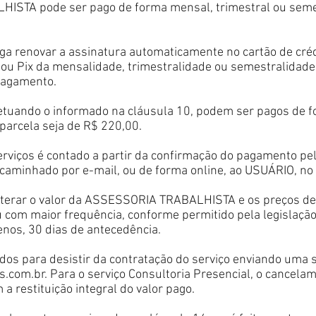
HISTA pode ser pago de forma mensal, trimestral ou semes
iga renovar a assinatura automaticamente no cartão de créd
u Pix da mensalidade, trimestralidade ou semestralidade 
pagamento.
cetuando o informado na cláusula 10, podem ser pagos de f
parcela seja de R$ 220,00.
erviços é contado a partir da confirmação do pagamento pela
ncaminhado por e-mail, ou de forma online, ao USUÁRIO, no
terar o valor da ASSESSORIA TRABALHISTA e os preços de n
u com maior frequência, conforme permitido pela legislaçã
nos, 30 dias de antecedência.
ridos para desistir da contratação do serviço enviando uma 
s.com.br
. Para o serviço Consultoria Presencial, o cancelam
a restituição integral do valor pago.