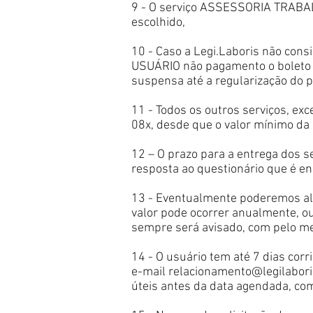
9 - O serviço ASSESSORIA TRABAL
escolhido,
10 - Caso a Legi.Laboris não cons
USUÁRIO não pagamento o boleto o
suspensa até a regularização do 
11 - Todos os outros serviços, ex
08x, desde que o valor mínimo da 
12 – O prazo para a entrega dos s
resposta ao questionário que é e
13 - Eventualmente poderemos al
valor pode ocorrer anualmente, o
sempre será avisado, com pelo me
14 - O usuário tem até 7 dias cor
e-mail
relacionamento@legilabori
úteis antes da data agendada, com 