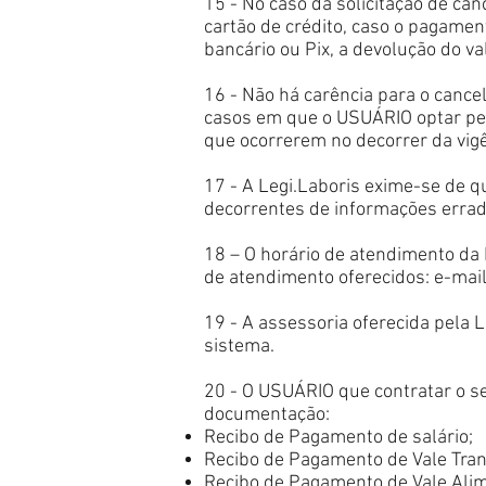
15 - No caso da solicitação de ca
cartão de crédito, caso o pagamen
bancário ou Pix, a devolução do v
16 - Não há carência para o can
casos em que o USUÁRIO optar pel
que ocorrerem no decorrer da vigê
17 - A Legi.Laboris exime-se de q
decorrentes de informações errad
18 – O horário de atendimento da 
de atendimento oferecidos: e-mail
19 - A assessoria oferecida pela 
sistema.
20 - O USUÁRIO que contratar o 
documentação:
Recibo de Pagamento de salário;
Recibo de Pagamento de Vale Tran
Recibo de Pagamento de Vale Ali