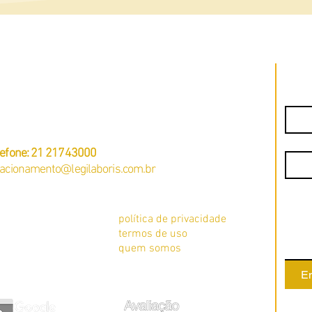
PJ: 23381505/0001-49
. Pastor Martin Luther King Jr, 126 – Sala 812 –
Nome
fices 3000 -
Rio de Janeiro – RJ
CEP: 20760-005
Email
lefone: 21 21743000
lacionamento@legilaboris.com.br
Mens
o de empregados
política de privacidade
erviços
termos de uso
quem somos
En