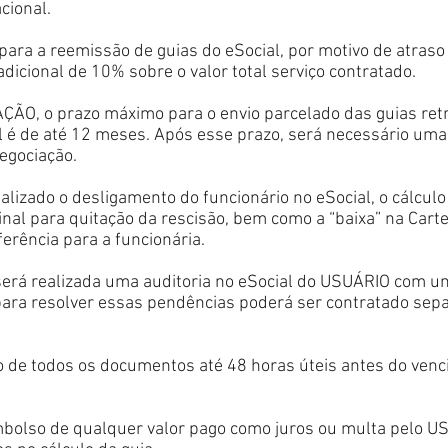
cional.
ara a reemissão de guias do eSocial, por motivo de atras
icional de 10% sobre o valor total serviço contratado.
ÃO, o prazo máximo para o envio parcelado das guias retr
l é de até 12 meses. Após esse prazo, será necessário uma
negociação.
lizado o desligamento do funcionário no eSocial, o cálculo 
final para quitação da rescisão, bem como a “baixa” na Carte
ferência para a funcionária.
erá realizada uma auditoria no eSocial do USUÁRIO com um
 para resolver essas pendências poderá ser contratado se
io de todos os documentos até 48 horas úteis antes do ven
embolso de qualquer valor pago como juros ou multa pelo U