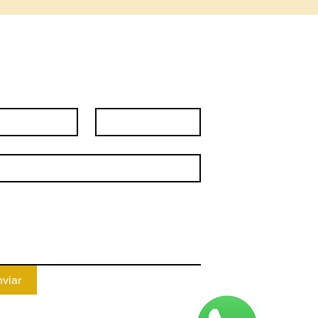
Fale Conosco	
*
Telefone
*
*
agem
*
viar