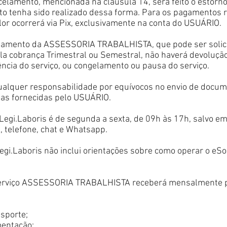
ncelamento, mencionada na cláusula 14, será feito o estorno
to tenha sido realizado dessa forma. Para os pagamentos r
alor ocorrerá via Pix, exclusivamente na conta do USUÁRIO.
celamento da ASSESSORIA TRABALHISTA, que pode ser soli
a cobrança Trimestral ou Semestral, não haverá devoluçã
ncia do serviço, ou congelamento ou pausa do serviço.
ualquer responsabilidade por equívocos no envio de docum
as fornecidas pelo USUÁRIO.
Legi.Laboris é de segunda a sexta, de 09h às 17h, salvo em
, telefone, chat e Whatsapp.
Legi.Laboris não inclui orientações sobre como operar o eSo
serviço ASSESSORIA TRABALHISTA receberá mensalmente po
sporte;
mentação;