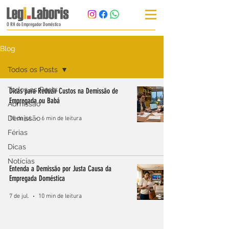
O RH do Empregador Doméstico
Blog
Todos os Posts
Todos os Posts
Dicas para Reduzir Custos na Demissão de
Empregada ou Babá
Admissão
Demissão
15 de jul.
6 min de leitura
Férias
Dicas
Notícias
Entenda a Demissão por Justa Causa da
Empregada Doméstica
7 de jul.
10 min de leitura