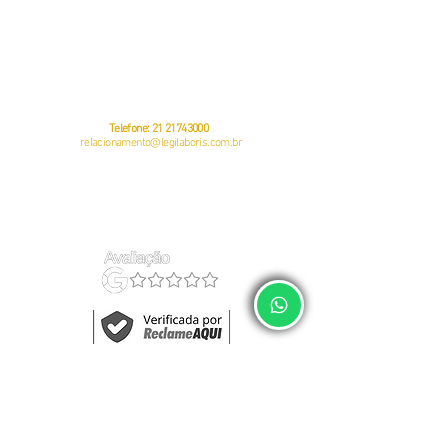
CNPJ:
23381505
/0001-49
Av. Pastor Martin Luther King Jr, 126 – Sala 812 – Offices 3000 -
Rio
de Janeiro – RJ
CEP:
20760-005
Telefone:
21 21743000
relacionamento@legilaboris.com.br
auditoria do eSocial
política de privacidade
regularização do eSocial
termos de uso
gestão de empregados
quem somos
Fale Conosco	