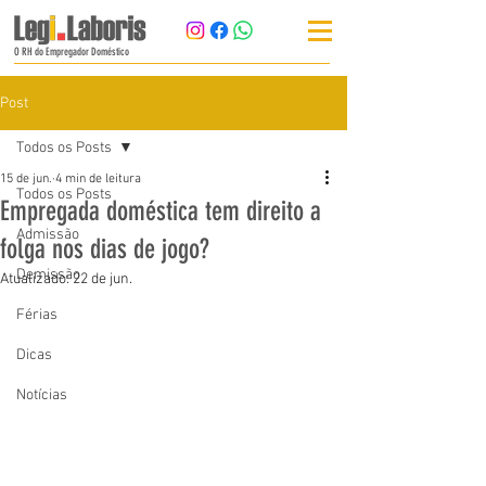
O RH do Empregador Doméstico
Post
Todos os Posts
15 de jun.
4 min de leitura
Todos os Posts
Empregada doméstica tem direito a
Admissão
folga nos dias de jogo?
Demissão
Atualizado:
22 de jun.
Férias
Dicas
Notícias