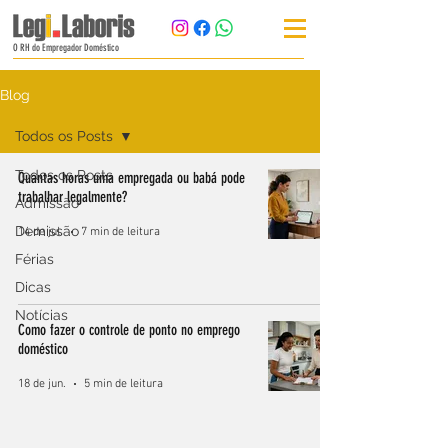
O RH do Empregador Doméstico
Blog
Todos os Posts
Todos os Posts
Quantas horas uma empregada ou babá pode
trabalhar legalmente?
Admissão
Demissão
14 de jul.
7 min de leitura
Férias
Dicas
Notícias
Como fazer o controle de ponto no emprego
doméstico
18 de jun.
5 min de leitura