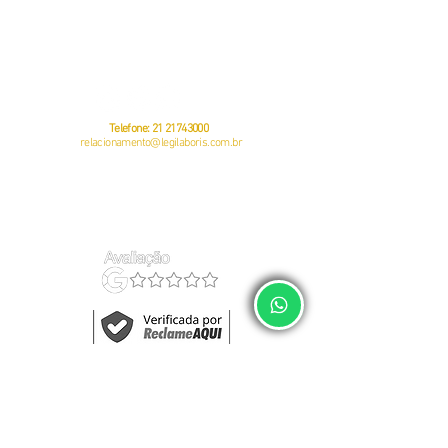
CNPJ:
23381505
/0001-49
Av. Pastor Martin Luther King Jr, 126 – Sala 812 – Offices 3000 -
Rio
de Janeiro – RJ
CEP:
20760-005
Telefone:
21 21743000
relacionamento@legilaboris.com.br
auditoria do eSocial
política de privacidade
regularização do eSocial
termos de uso
gestão de empregados
quem somos
Fale Conosco	