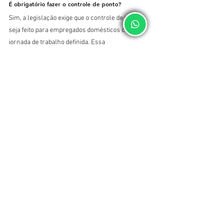
É obrigatório fazer o controle de ponto?
Sim, a legislação exige que o controle de ponto 
seja feito para empregados domésticos com 
jornada de trabalho definida. Essa 
obrigatoriedade ajuda a formalizar a relação de 
trabalho.
Como lidar com horas extras no controle de 
ponto?
As horas extras devem ser registradas e 
remuneradas de acordo com a legislação 
vigente. É essencial que tanto o empregador 
quanto o empregado concordem sobre a 
realização e a compensação dessas horas.
Quais são os direitos do empregado em relação 
ao controle de ponto?
Os empregados têm direito a um controle 
transparente e acessível de suas horas 
trabalhadas. Isso inclui a possibilidade de 