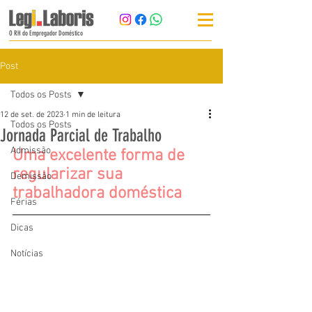
O RH do Empregador Doméstico
Post
Todos os Posts
12 de set. de 2023
1 min de leitura
Todos os Posts
Jornada Parcial de Trabalho
Admissão
Uma excelente forma de 
regularizar sua 
Demissão
trabalhadora doméstica
Férias
Dicas
Notícias