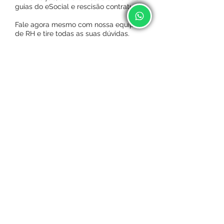
guias do eSocial e rescisão contratual.
Fale agora mesmo com nossa equipe
de RH e tire todas as suas dúvidas.
Suporte
Profissonal
Fale agora mesmo com um profissonal de
RH e tire suas dúvidas sobre vale transporte
ou vale alimentação no empregado