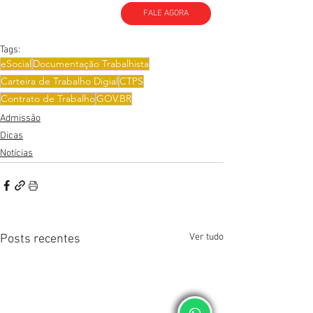
FALE AGORA
Tags:
eSocial
Documentação Trabalhista
Carteira de Trabalho Digial
CTPS
Contrato de Trabalho
GOV.BR
Admissão
Dicas
Notícias
Ver tudo
Posts recentes