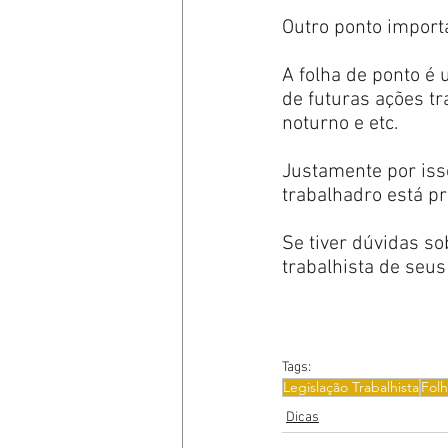
Outro ponto import
A folha de ponto é
de futuras ações tr
noturno e etc.
Justamente por is
trabalhadro está p
Se tiver dúvidas so
trabalhista de seus
Tags:
Legislação Trabalhista
Fol
Dicas