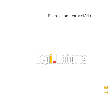
Escreva um comentário
Dicas para Reduzir Custos na Demissão
de Empregada ou Babá
CN
Av
O RH do Empregador Doméstico
Of
Te
re