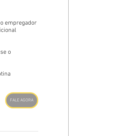
 o empregador 
cional 
se o 
tina 
FALE AGORA