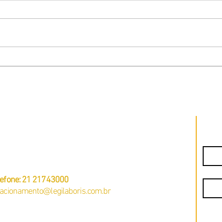
Quantas horas uma empregada ou babá
Como P
pode trabalhar legalmente?
Domés
PJ: 23381505/0001-49
. Pastor Martin Luther King Jr, 126 – Sala 812 –
Nome
fices 3000 -
Rio de Janeiro – RJ
CEP: 20760-005
Email
lefone: 21 21743000
lacionamento@legilaboris.com.br
Mens