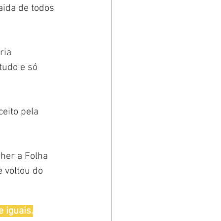
aida de todos 
ria 
tudo e só 
ceito pela 
cher a Folha 
 voltou do 
 iguais.