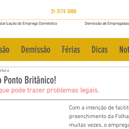
21-2174-3000
larização do Emprego Doméstico
Demissão de Empregadas
são
Demissão
Férias
Dicas
Not
eitura
 Ponto Britânico!
ue pode trazer problemas legais.
Com a intenção de facilit
preenchimento da Folha 
muitas vezes, o emprega