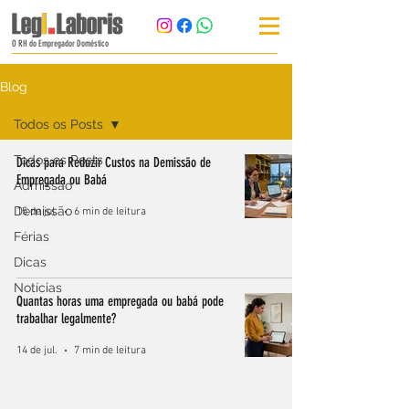
O RH do Empregador Doméstico
Blog
Todos os Posts
Todos os Posts
Dicas para Reduzir Custos na Demissão de
Empregada ou Babá
Admissão
Demissão
15 de jul.
6 min de leitura
Férias
Dicas
Notícias
Quantas horas uma empregada ou babá pode
trabalhar legalmente?
14 de jul.
7 min de leitura