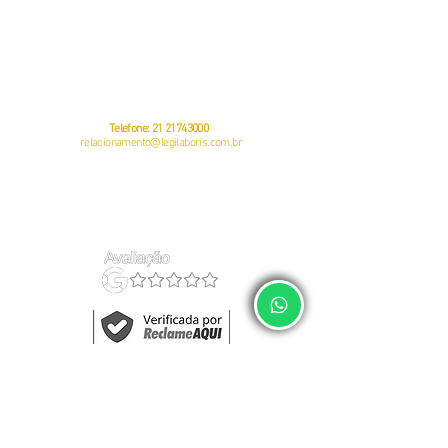
CNPJ:
23381505
/0001-49
Av. Pastor Martin Luther King Jr, 126 – Sala 812 – Offices 3000 -
Rio
de Janeiro – RJ
CEP:
20760-005
Telefone:
21 21743000
relacionamento@legilaboris.com.br
auditoria do eSocial
política de privacidade
regularização do eSocial
termos de uso
gestão de empregados
quem somos
Fale Conosco	