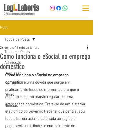
O RH do Empregador Doméstico
Post
Todos os Posts
26 de jun.
13 min de leitura
Todos os Posts
Como funciona o eSocial no emprego
Admissão
doméstico
Demissão
Como funciona o eSocial no emprego 
doméstico
 é uma dúvida que surge em 
Férias
praticamente todos os momentos em que o 
Dicas
assunto é a contratação regular de uma 
empregada doméstica. Trata-se de um sistema 
Notícias
eletrônico do Governo Federal que centralizou 
toda a burocracia relacionada ao registro, 
pagamento de tributos e cumprimento de 