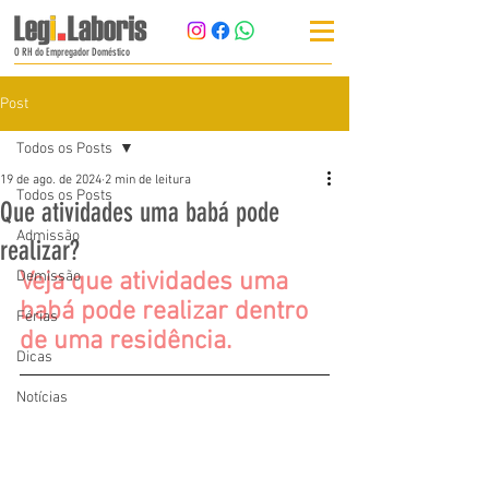
O RH do Empregador Doméstico
Post
Todos os Posts
19 de ago. de 2024
2 min de leitura
Todos os Posts
Que atividades uma babá pode
Admissão
realizar?
Demissão
Veja que atividades uma 
babá pode realizar dentro 
Férias
de uma residência.
Dicas
Notícias