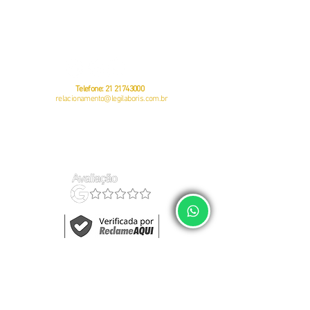
CNPJ:
23381505
/0001-49
Av. Pastor Martin Luther King Jr, 126 – Sala 812 – Offices 3000 -
Rio
de Janeiro – RJ
CEP:
20760-005
Telefone:
21 21743000
relacionamento@legilaboris.com.br
auditoria do eSocial
política de privacidade
regularização do eSocial
termos de uso
gestão de empregados
quem somos
Fale Conosco	