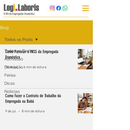
O RH do Empregador Doméstico
Blog
Todos os Posts
Todos os Posts
Como Parcelar o INSS da Empregada
Doméstica
Admissão
Demissão
10 de jul.
6 min de leitura
Férias
Dicas
Notícias
Como Fazer o Contrato de Trabalho da
Empregada ou Babá
9 de jul.
8 min de leitura