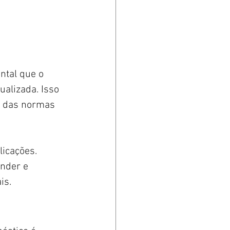
tal que o 
alizada. Isso 
o das normas 
icações. 
nder e 
is.