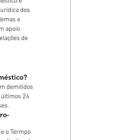
stico é 
urídica dos 
blemas e 
m apoio 
elações de 
méstico?
am demitidos 
 últimos 24 
ses.
ro-
 e o Termpo 