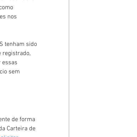
 como 
es nos 
SS tenham sido 
 registrado, 
r essas 
cio sem 
ente de forma 
da Carteira de 