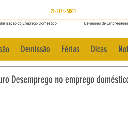
21-2174-3000
larização do Emprego Doméstico
Demissão de Empregadas
são
Demissão
Férias
Dicas
Not
uro Desemprego no emprego doméstico