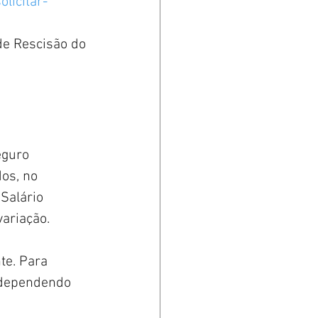
licitar-
de Rescisão do 
eguro 
os, no 
Salário 
ariação.
te. Para 
 dependendo 