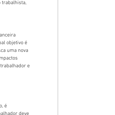
trabalhista, 
anceira 
al objetivo é 
sca uma nova 
impactos 
trabalhador e 
, é 
balhador deve 