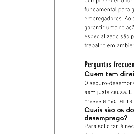
Compreender o fun
fundamental para ga
empregadores. Ao se
garantir uma relaç
especializado são 
trabalho em ambien
Perguntas freque
Quem tem dire
O seguro-desempreg
sem justa causa. É
meses e não ter re
Quais são os do
desemprego?
Para solicitar, é 