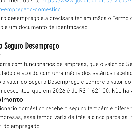
por meio do site 
https://www.gov.br/pt-br/servicos/so
o-empregado-domestico.
guro desemprego ela precisará ter em mãos o Termo 
ho e um documento de identificação.
do Seguro Desemprego
r
corre com funcionários de empresa, que o valor do S
lado de acordo com uma média dos salários recebid
o valor do Seguro Desemprego é sempre o valor do 
m descontos, que em 2026 é de R$ 1.621,00. Não há v
bimento
ionário doméstico recebe o seguro também é diferen
mpresas, esse tempo varia de três a cinco parcelas,
o do empregado. 