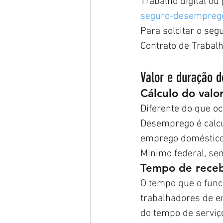
Trabalho digital ou 
seguro-desempreg
Para solcitar o se
Contrato de Trabal
Valor e duração 
Cálculo do valo
Diferente do que o
Desemprego é calcu
emprego doméstico 
Minimo federal, se
Tempo de rece
O tempo que o func
trabalhadores de e
do tempo de serviç