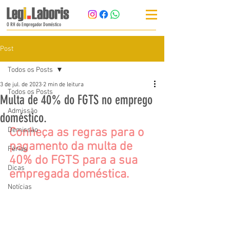
O RH do Empregador Doméstico
Post
Todos os Posts
3 de jul. de 2023
2 min de leitura
Todos os Posts
Multa de 40% do FGTS no emprego
Admissão
doméstico.
Demissão
Conheça as regras para o 
pagamento da multa de 
Férias
40% do FGTS para a sua 
Dicas
empregada doméstica. 
Notícias