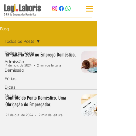
O RH do Empregador Doméstico
Blog
Todos os Posts
Todos os Posts
13º Salário 2024 no Emprego Doméstico.
Admissão
4 de nov. de 2024
2 min de leitura
Demissão
Férias
Dicas
Notícias
Controle do Ponto Doméstico. Uma
Obrigação do Empregador.
22 de out. de 2024
2 min de leitura