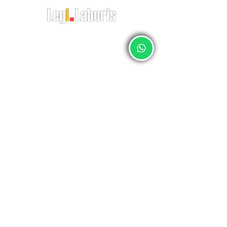
O RH do Empregador Doméstico
CNPJ:
23381505
/0001-49
Av. Pastor Martin Luther King Jr, 126 – Sala 812 – Offices 3000 -
Rio
de Janeiro – RJ
CEP:
20760-005
Telefone:
21 21743000
relacionamento@legilaboris.com.br
auditoria do eSocial
política de privacidade
regularização do eSocial
termos de uso
gestão de empregados
quem somos