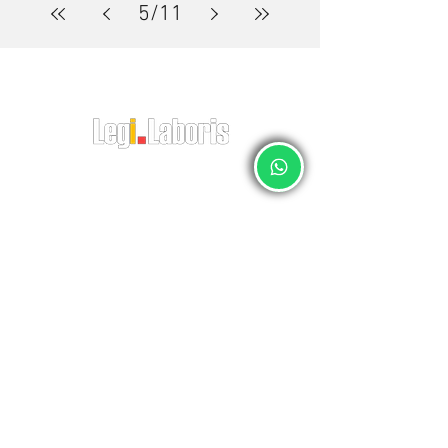
5
/
11
O RH do Empregador Doméstico
CNPJ:
23381505
/0001-49
Av. Pastor Martin Luther King Jr, 126 – Sala 812 – Offices 3000 -
Rio
de Janeiro – RJ
CEP:
20760-005
Telefone:
21 21743000
relacionamento@legilaboris.com.br
auditoria do eSocial
política de privacidade
regularização do eSocial
termos de uso
gestão de empregados
quem somos