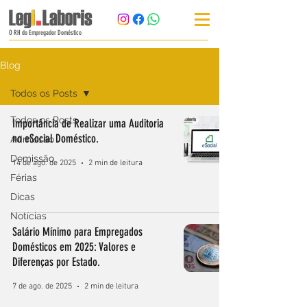
O RH do Empregador Doméstico
Blog
Todos os Posts
Todos os Posts
Importância de Realizar uma Auditoria
no eSocial Doméstico.
Admissão
Demissão
14 de ago. de 2025
2 min de leitura
Férias
Dicas
Notícias
Salário Mínimo para Empregados
Domésticos em 2025: Valores e
Diferenças por Estado.
7 de ago. de 2025
2 min de leitura